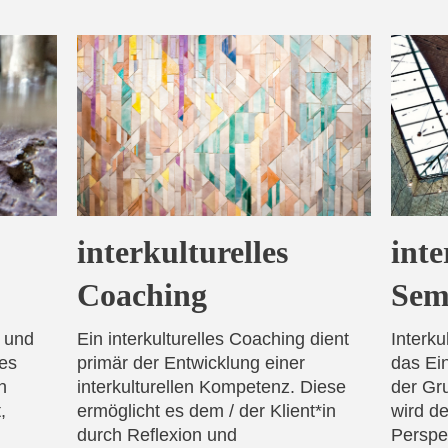
interkulturelles
inte
Coaching
Sem
e und
Ein interkulturelles Coaching dient
Interku
es
primär der Entwicklung einer
das Ei
n
interkulturellen Kompetenz. Diese
der Gr
,
ermöglicht es dem / der Klient*in
wird de
durch Reflexion und
Perspe